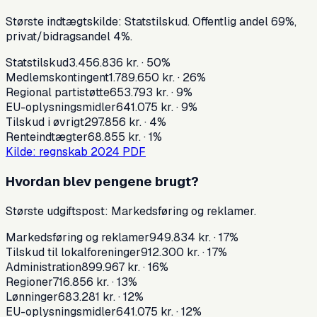
Største indtægtskilde:
Statstilskud
. Offentlig andel
69
%,
privat/bidragsandel
4
%.
Statstilskud
3.456.836 kr.
·
50
%
Medlemskontingent
1.789.650 kr.
·
26
%
Regional partistøtte
653.793 kr.
·
9
%
EU-oplysningsmidler
641.075 kr.
·
9
%
Tilskud i øvrigt
297.856 kr.
·
4
%
Renteindtægter
68.855 kr.
·
1
%
Kilde: regnskab
2024
PDF
Hvordan blev pengene brugt?
Største udgiftspost:
Markedsføring og reklamer
.
Markedsføring og reklamer
949.834 kr.
·
17
%
Tilskud til lokalforeninger
912.300 kr.
·
17
%
Administration
899.967 kr.
·
16
%
Regioner
716.856 kr.
·
13
%
Lønninger
683.281 kr.
·
12
%
EU-oplysningsmidler
641.075 kr.
·
12
%