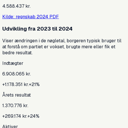
4.588.437 kr.
Kilde: regnskab
2024
PDF
Udvikling fra
2023
til
2024
Viser ændringen i de nøgletal, borgeren typisk bruger til
at forstå om partiet er vokset, brugte mere eller fik et
bedre resultat.
Indtægter
6.908.065 kr.
+1.178.351 kr.
+
21
%
Årets resultat
1.370.776 kr.
+269.174 kr.
+
24
%
Aktiver