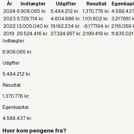
År
Indtægter
Udgifter
Resultat
Egenkapi
2024
6.908.065 kr.
5.484.212 kr.
1.370.776 kr.
4.588.437
2023
5.729.714 kr.
4.604.686 kr.
1.101.602 kr.
3.217.661 k
2022
13.005.040 kr.
19.182.234 kr.
-6.177.194 kr.
2.116.059 k
2019
29.524.416 kr.
27.324.997 kr.
2.199.419 kr.
11.835.021 
Indtægter
6.908.065 kr.
Udgifter
5.484.212 kr.
Resultat
1.370.776 kr.
Egenkapital
4.588.437 kr.
Hvor kom pengene fra?