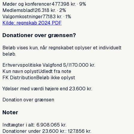
Møder og konferencer
477.398 kr.
·
9
%
Medlemsblad
126.318 kr.
·
2
%
Valgomkostninger
77.183 kr.
·
1
%
Kilde: regnskab
2024
PDF
Donationer over grænsen
?
Beløb vises kun, når regnskabet oplyser et individuelt
beløb.
Erhvervspolitiske Valgfond S/I
170.000 kr.
Kun navn oplyst
Udledt fra note
FK Distribution
Beløb ikke oplyst
Ydelser med værdi højere end 23.600 kr.
Donation over grænsen
Noter
Indtægter i alt: 6.908.065 kr.
Donationer under 23.600 kr.: 127.856 kr.