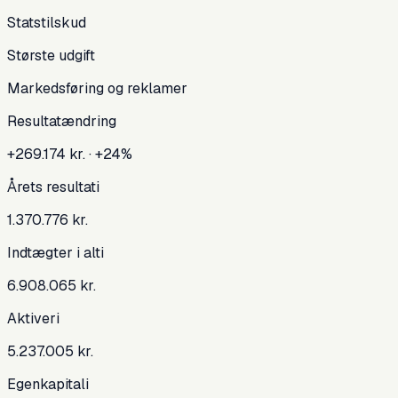
Statstilskud
Største udgift
Markedsføring og reklamer
Resultatændring
+
269.174 kr.
· +24%
Årets resultat
i
1.370.776 kr.
Indtægter i alt
i
6.908.065 kr.
Aktiver
i
5.237.005 kr.
Egenkapital
i