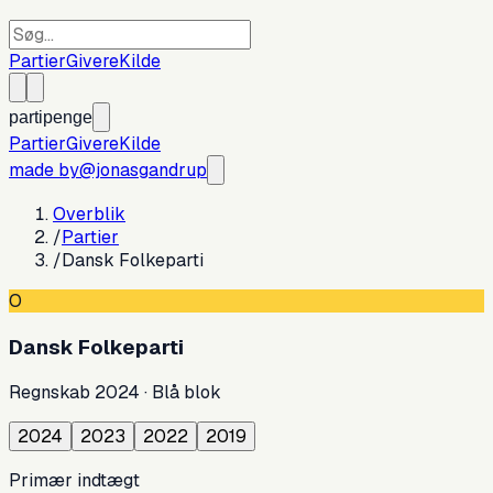
Partier
Givere
Kilde
partipenge
Partier
Givere
Kilde
made by
@jonasgandrup
Overblik
/
Partier
/
Dansk Folkeparti
O
Dansk Folkeparti
Regnskab
2024
·
Blå blok
2024
2023
2022
2019
Primær indtægt