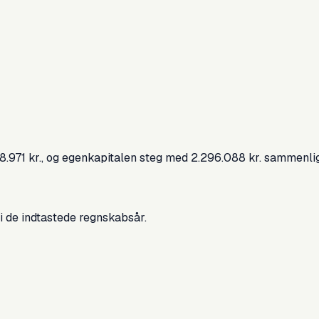
588.971 kr., og egenkapitalen steg med 2.296.088 kr. sammenl
 i de indtastede regnskabsår.