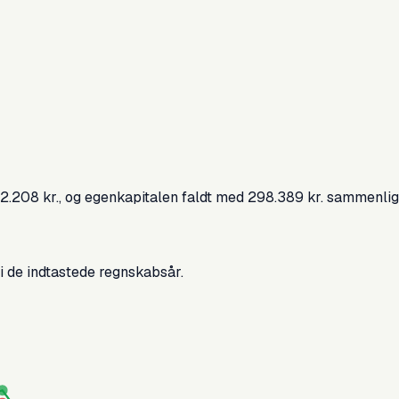
72.208 kr., og egenkapitalen faldt med 298.389 kr. sammenl
 i de indtastede regnskabsår.