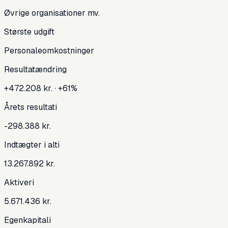
Øvrige organisationer mv.
Største udgift
Personaleomkostninger
Resultatændring
+
472.208 kr.
· +61%
Årets resultat
i
-298.388 kr.
Indtægter i alt
i
13.267.892 kr.
Aktiver
i
5.671.436 kr.
Egenkapital
i