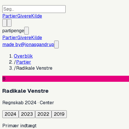
Partier
Givere
Kilde
partipenge
Partier
Givere
Kilde
made by
@jonasgandrup
Overblik
/
Partier
/
Radikale Venstre
B
Radikale Venstre
Regnskab
2024
·
Center
2024
2023
2022
2019
Primær indtægt