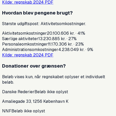
Kilde: regnskab
2024
PDF
Hvordan blev pengene brugt?
Største udgiftspost:
Aktivitetsomkostninger
.
Aktivitetsomkostninger
20.100.606 kr.
·
41
%
Særlige aktiviteter
13.230.885 kr.
·
27
%
Personaleomkostninger
11.170.306 kr.
·
23
%
Administrationsomkostninger
4.238.049 kr.
·
9
%
Kilde: regnskab
2024
PDF
Donationer over grænsen
?
Beløb vises kun, når regnskabet oplyser et individuelt
beløb.
Danske Rederier
Beløb ikke oplyst
Amaliegade 33, 1256 København K
NNF
Beløb ikke oplyst