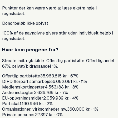
Punkter der kan være værd at læse ekstra nøje i
regnskabet.
Donorbeløb ikke oplyst
100% af de navngivne givere står uden individuelt beløb i
regnskabet.
Hvor kom pengene fra?
Største indtægtskilde:
Offentlig partistøtte
. Offentlig andel
67
%, privat/bidragsandel
1
%.
Offentlig partistøtte
35.963.815 kr.
·
67
%
DIPD flerpartisamarbejde
6.092.091 kr.
·
11
%
Medlemskontingenter
4.553.188 kr.
·
8
%
Andre indtægter
3.636.769 kr.
·
7
%
EU-oplysningsmidler
2.059.939 kr.
·
4
%
Partiskat
1.190.946 kr.
·
2
%
Organisationer, virksomheder mv.
360.000 kr.
·
1
%
Private personer
27.397 kr.
·
0
%