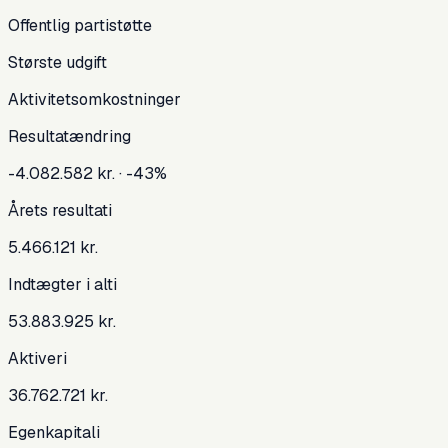
Offentlig partistøtte
Største udgift
Aktivitetsomkostninger
Resultatændring
-4.082.582 kr.
· -43%
Årets resultat
i
5.466.121 kr.
Indtægter i alt
i
53.883.925 kr.
Aktiver
i
36.762.721 kr.
Egenkapital
i