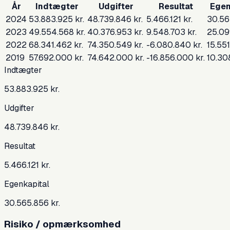
År
Indtægter
Udgifter
Resultat
Egen
2024
53.883.925 kr.
48.739.846 kr.
5.466.121 kr.
30.56
2023
49.554.568 kr.
40.376.953 kr.
9.548.703 kr.
25.09
2022
68.341.462 kr.
74.350.549 kr.
-6.080.840 kr.
15.551
2019
57.692.000 kr.
74.642.000 kr.
-16.856.000 kr.
10.30
Indtægter
53.883.925 kr.
Udgifter
48.739.846 kr.
Resultat
5.466.121 kr.
Egenkapital
30.565.856 kr.
Risiko / opmærksomhed