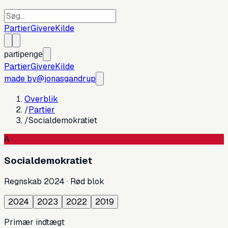
Partier
Givere
Kilde
partipenge
Partier
Givere
Kilde
made by
@jonasgandrup
Overblik
/
Partier
/
Socialdemokratiet
A
Socialdemokratiet
Regnskab
2024
·
Rød blok
2024
2023
2022
2019
Primær indtægt