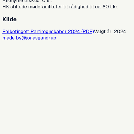
Anonyme tilskud: 0 kr.
HK stillede mødefaciliteter til rådighed til ca. 80 t.kr.
Kilde
Folketinget: Partiregnskaber
2024
(PDF)
Valgt år:
2024
made by
@jonasgandrup